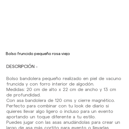
Los plazos de entrega son los siguientes:
Bolso fruncido pequeño rosa viejo
Envíos nacionales:
DESCRIPCIÓN
España (península): 1-3 días laborables.
Excepto pre-orders.
Bolso bandolera pequeño realizado en piel de vacuno
Baleares: 2-5 días laborables. Excepto pre-
fruncida y con forro interior de algodón.
orders.
Medidas: 20 cm de alto x 22 cm de ancho y 13 cm
Canarias, Ceuta y Melilla: 7-10 días laborables.
de profundidad.
Excepto pre-orders.
Con asa bandolera de 120 cms y cierre magnético.
Perfecto para combinar con tu look de diario si
Envíos a Europa: 3-5 días laborables. Excepto
quieres llevar algo ligero o incluso para un evento
pre-orders.
aportando un toque diferente a tu estilo.
Envíos a USA: 5-7 días laborables
Puedes jugar con las asas anudándolas para crear un
largo de asa más cortito para evento o llevarlas