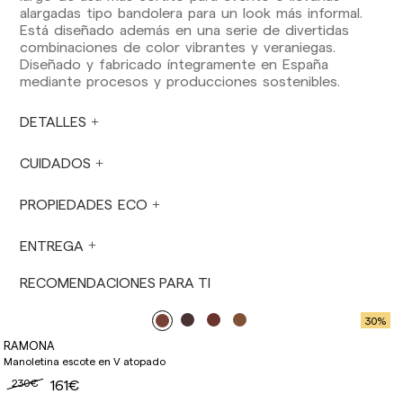
Envíos fuera de la Comunidad Europea: 10-13
alargadas tipo bandolera para un look más informal.
días laborables. Excepto pre-orders.
Por favor,
Está diseñado además en una serie de divertidas
ten en cuenta que, si estás fuera de la Unión
combinaciones de color vibrantes y veraniegas.
Europea, deberás estar al tanto y hacerte
Diseñado y fabricado íntegramente en España
cargo de los impuestos de aduanas locales.
mediante procesos y producciones sostenibles.
Los pedidos se preparan en el momento en
DETALLES
que el pago ha sido confirmado y en el
siguiente horario: Lunes a viernes de 9:00 a
16:00 h. Los pedidos realizados fuera de ese
CUIDADOS
horario se prepararán el día laborable siguiente.
No se realizan envíos sábados, domingos ni
PROPIEDADES ECO
festivos.
En períodos vacacionales, los plazos de envío
ENTREGA
pueden verse afectados.
RECOMENDACIONES PARA TI
30
%
RAMONA
Manoletina escote en V atopado
230€
161€