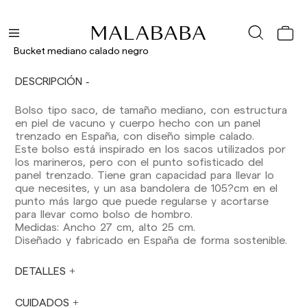
Envíos nacionales:
España (península): 1-3 días laborables.
Excepto pre-orders.
Bucket mediano calado negro
Baleares: 2-5 días laborables. Excepto pre-
orders.
DESCRIPCIÓN
Canarias, Ceuta y Melilla: 7-10 días laborables.
Excepto pre-orders.
Bolso tipo saco, de tamaño mediano, con estructura
en piel de vacuno y cuerpo hecho con un panel
Envíos a Europa: 3-5 días laborables. Excepto
trenzado en España, con diseño simple calado.
pre-orders.
Este bolso está inspirado en los sacos utilizados por
Envíos a USA: 5-7 días laborables
los marineros, pero con el punto sofisticado del
panel trenzado. Tiene gran capacidad para llevar lo
Envíos fuera de la Comunidad Europea: 10-13
que necesites, y un asa bandolera de 105?cm en el
días laborables. Excepto pre-orders.
Por favor,
punto más largo que puede regularse y acortarse
ten en cuenta que, si estás fuera de la Unión
para llevar como bolso de hombro.
Europea, deberás estar al tanto y hacerte
Medidas: Ancho 27 cm, alto 25 cm.
cargo de los impuestos de aduanas locales.
Diseñado y fabricado en España de forma sostenible.
Los pedidos se preparan en el momento en
DETALLES
que el pago ha sido confirmado y en el
siguiente horario: Lunes a viernes de 9:00 a
16:00 h. Los pedidos realizados fuera de ese
CUIDADOS