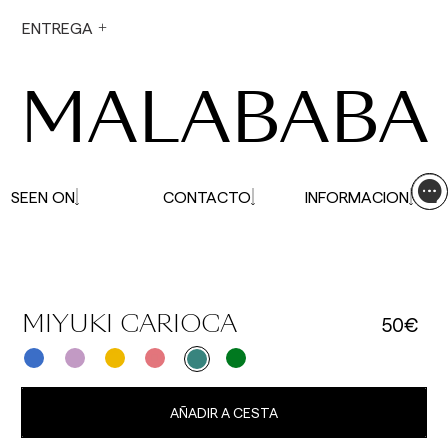
En períodos vacacionales, los plazos de envío
ENTREGA
pueden verse afectados.
MALABABA
SEEN ON
CONTACTO
INFORMACION
50€
MIYUKI CARIOCA
AÑADIR A CESTA