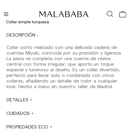
Excepto pre-orders.
Baleares: 2-5 días laborables. Excepto pre-
orders.
Canarias, Ceuta y Melilla: 7-10 días laborables.
Collar simple turquesa
Excepto pre-orders.
DESCRIPCIÓN
Envíos a Europa: 3-5 días laborables. Excepto
pre-orders.
Collar corto realizado con una delicada cadena de
Envíos a USA: 5-7 días laborables
cuentas Miyuki, conocida por su precisión y ligereza.
La pieza se completa con una cuenta de resina
Envíos fuera de la Comunidad Europea: 10-13
central con forma irregular, que aporta un toque
días laborables. Excepto pre-orders.
Por favor,
especial y luminoso al diseño. Es un collar divertido,
ten en cuenta que, si estás fuera de la Unión
perfecto para llevar solo o combinado con otros
Europea, deberás estar al tanto y hacerte
collares, añadiendo un detalle de color a cualquier
cargo de los impuestos de aduanas locales.
look. Hecho a mano en nuestro taller de Madrid.
Los pedidos se preparan en el momento en
DETALLES
que el pago ha sido confirmado y en el
siguiente horario: Lunes a viernes de 9:00 a
16:00 h. Los pedidos realizados fuera de ese
CUIDADOS
horario se prepararán el día laborable siguiente.
No se realizan envíos sábados, domingos ni
PROPIEDADES ECO
festivos.