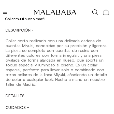
España (península): 1-3 días laborables.
Excepto pre-orders.
Baleares: 2-5 días laborables. Excepto pre-
Collar multi hueso marfil
orders.
Canarias, Ceuta y Melilla: 7-10 días laborables.
DESCRIPCIÓN
Excepto pre-orders.
Collar corto realizado con una delicada cadena de
Envíos a Europa: 3-5 días laborables. Excepto
cuentas Miyuki, conocidas por su precisión y ligereza.
pre-orders.
La pieza se completa con cuentas de resina con
Envíos a USA: 5-7 días laborables
diferentes colores con forma irregular, y una pieza
ovalada de forma alargada en hueso, que aporta un
Envíos fuera de la Comunidad Europea: 10-13
toque especial y luminoso al diseño. Es un collar
días laborables. Excepto pre-orders.
Por favor,
especial, perfecto para llevar solo o combinado con
ten en cuenta que, si estás fuera de la Unión
otros collares de la linea Miyuki, añadiendo un detalle
Europea, deberás estar al tanto y hacerte
de color a cualquier look. Hecho a mano en nuestro
cargo de los impuestos de aduanas locales.
taller de Madrid.
Los pedidos se preparan en el momento en
DETALLES
que el pago ha sido confirmado y en el
siguiente horario: Lunes a viernes de 9:00 a
16:00 h. Los pedidos realizados fuera de ese
CUIDADOS
horario se prepararán el día laborable siguiente.