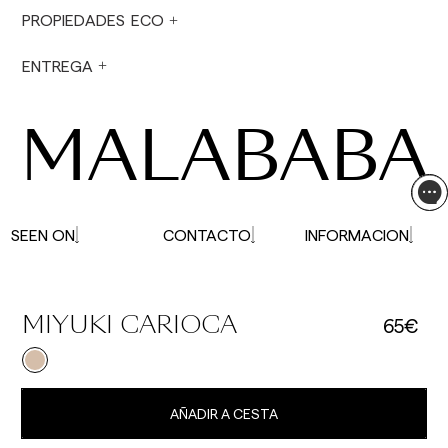
No se realizan envíos sábados, domingos ni
PROPIEDADES ECO
festivos.
En períodos vacacionales, los plazos de envío
ENTREGA
pueden verse afectados.
MALABABA
SEEN ON
CONTACTO
INFORMACION
65€
MIYUKI CARIOCA
AÑADIR A CESTA