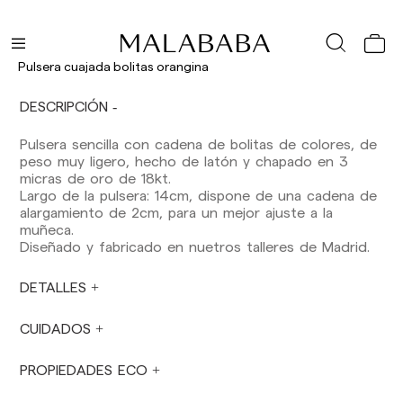
Baleares: 2-5 días laborables. Excepto pre-
orders.
Canarias, Ceuta y Melilla: 7-10 días laborables.
Excepto pre-orders.
Pulsera cuajada bolitas orangina
Envíos a Europa: 3-5 días laborables. Excepto
DESCRIPCIÓN
pre-orders.
Envíos a USA: 5-7 días laborables
Pulsera sencilla con cadena de bolitas de colores, de
peso muy ligero, hecho de latón y chapado en 3
Envíos fuera de la Comunidad Europea: 10-13
micras de oro de 18kt.
días laborables. Excepto pre-orders.
Por favor,
Largo de la pulsera: 14cm, dispone de una cadena de
ten en cuenta que, si estás fuera de la Unión
alargamiento de 2cm, para un mejor ajuste a la
Europea, deberás estar al tanto y hacerte
muñeca.
cargo de los impuestos de aduanas locales.
Diseñado y fabricado en nuetros talleres de Madrid.
Los pedidos se preparan en el momento en
DETALLES
que el pago ha sido confirmado y en el
siguiente horario: Lunes a viernes de 9:00 a
16:00 h. Los pedidos realizados fuera de ese
CUIDADOS
horario se prepararán el día laborable siguiente.
No se realizan envíos sábados, domingos ni
PROPIEDADES ECO
festivos.