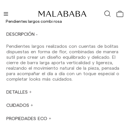
Baleares: 2-5 días laborables. Excepto pre-
orders.
Canarias, Ceuta y Melilla: 7-10 días laborables.
Excepto pre-orders.
Pendientes largos combi rosa
Envíos a Europa: 3-5 días laborables. Excepto
DESCRIPCIÓN
pre-orders.
Envíos a USA: 5-7 días laborables
Pendientes largos realizados con cuentas de bolitas
dispuestas en forma de flor, combinadas de manera
Envíos fuera de la Comunidad Europea: 10-13
sutil para crear un diseño equilibrado y delicado. El
días laborables. Excepto pre-orders.
Por favor,
cierre de barra larga aporta verticalidad y ligereza,
ten en cuenta que, si estás fuera de la Unión
realzando el movimiento natural de la pieza, pensada
Europea, deberás estar al tanto y hacerte
para acompañar el día a día con un toque especial o
cargo de los impuestos de aduanas locales.
completar looks más cuidados.
Los pedidos se preparan en el momento en
DETALLES
que el pago ha sido confirmado y en el
siguiente horario: Lunes a viernes de 9:00 a
16:00 h. Los pedidos realizados fuera de ese
CUIDADOS
horario se prepararán el día laborable siguiente.
No se realizan envíos sábados, domingos ni
PROPIEDADES ECO
festivos.