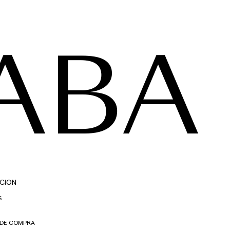
ABA
CION
S
 DE COMPRA