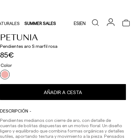
ES
|
EN
ATURALES
SUMMER SALES
PETUNIA
Pendientes aro S marfil rosa
85€
Los plazos de entrega son los siguientes:
Color
Envíos nacionales:
España (península): 1-3 días laborables. Excepto pre-
orders.
Baleares: 2-5 días laborables. Excepto pre-orders.
AÑADIR A CESTA
Canarias, Ceuta y Melilla: 7-10 días laborables.
Excepto pre-orders.
Envíos a Europa: 3-5 días laborables. Excepto pre-
DESCRIPCIÓN
orders.
Pendientes medianos con cierre de aro, con detalle de
Envíos a USA: 5-7 días laborables
cuentas de bolitas dispuestas en un motivo floral. Un diseño
ligero y equilibrado que combina formas orgánicas y detalles
Envíos fuera de la Comunidad Europea: 10-13 días
sutiles, aportando textura y movimiento a la pieza. Pensados
laborables. Excepto pre-orders.
Por favor, ten en cuenta