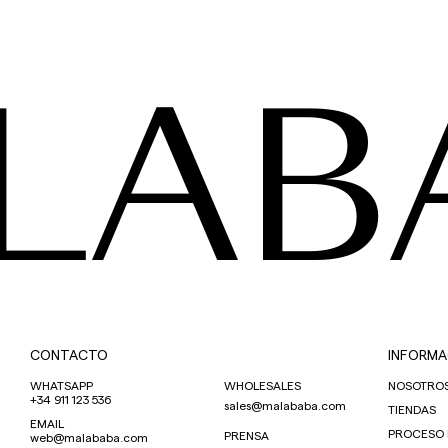
LAB
CONTACTO
INFORMA
WHATSAPP
WHOLESALES
NOSOTRO
+34 911 123 536
sales@malababa.com
TIENDAS
EMAIL
PROCESO
PRENSA
web@malababa.com