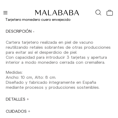
España (península): 1-3 días laborables.
Excepto pre-orders.
Baleares: 2-5 días laborables. Excepto pre-
Tarjetero monedero cuero envejecido
orders.
Canarias, Ceuta y Melilla: 7-10 días laborables.
DESCRIPCIÓN
Excepto pre-orders.
Cartera tarjetero realizada en piel de vacuno
Envíos a Europa: 3-5 días laborables. Excepto
reutilizando retales sobrantes de otras producciones
pre-orders.
para evitar así el desperdicio de piel.
Envíos a USA: 5-7 días laborables
Con capacidad para introducir 3 tarjetas y apertura
interior a modo monedero cerrada con cremallera.
Envíos fuera de la Comunidad Europea: 10-13
días laborables. Excepto pre-orders.
Por favor,
Medidas:
ten en cuenta que, si estás fuera de la Unión
Ancho: 10 cm, Alto: 8 cm.
Europea, deberás estar al tanto y hacerte
Diseñado y fabricado íntegramente en España
cargo de los impuestos de aduanas locales.
mediante procesos y producciones sostenibles.
Los pedidos se preparan en el momento en
DETALLES
que el pago ha sido confirmado y en el
siguiente horario: Lunes a viernes de 9:00 a
16:00 h. Los pedidos realizados fuera de ese
CUIDADOS
horario se prepararán el día laborable siguiente.