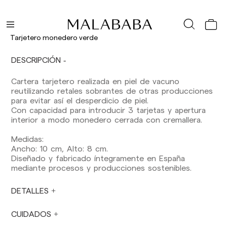
España (península): 1-3 días laborables.
Excepto pre-orders.
Baleares: 2-5 días laborables. Excepto pre-
Tarjetero monedero verde
orders.
Canarias, Ceuta y Melilla: 7-10 días laborables.
DESCRIPCIÓN
Excepto pre-orders.
Cartera tarjetero realizada en piel de vacuno
Envíos a Europa: 3-5 días laborables. Excepto
reutilizando retales sobrantes de otras producciones
pre-orders.
para evitar así el desperdicio de piel.
Envíos a USA: 5-7 días laborables
Con capacidad para introducir 3 tarjetas y apertura
interior a modo monedero cerrada con cremallera.
Envíos fuera de la Comunidad Europea: 10-13
días laborables. Excepto pre-orders.
Por favor,
Medidas:
ten en cuenta que, si estás fuera de la Unión
Ancho: 10 cm, Alto: 8 cm.
Europea, deberás estar al tanto y hacerte
Diseñado y fabricado íntegramente en España
cargo de los impuestos de aduanas locales.
mediante procesos y producciones sostenibles.
Los pedidos se preparan en el momento en
DETALLES
que el pago ha sido confirmado y en el
siguiente horario: Lunes a viernes de 9:00 a
16:00 h. Los pedidos realizados fuera de ese
CUIDADOS
horario se prepararán el día laborable siguiente.