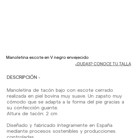
Los plazos de entrega son los siguientes:
Envíos nacionales:
Manoletina escote en V negro envejecido
España (península): 1-3 días laborables.
¿DUDAS? CONOCE TU TALLA
Excepto pre-orders.
Baleares: 2-5 días laborables. Excepto pre-
orders.
DESCRIPCIÓN
Canarias, Ceuta y Melilla: 7-10 días laborables.
Excepto pre-orders.
Manoletina de tacón bajo con escote cerrado
realizada en piel bovina muy suave. Un zapato muy
Envíos a Europa: 3-5 días laborables. Excepto
cómodo que se adapta a la forma del pie gracias a
pre-orders.
su confección guante.
Altura de tacón: 2 cm
Envíos a USA: 5-7 días laborables
Diseñado y fabricado íntegramente en España
Envíos fuera de la Comunidad Europea: 10-13
mediante procesos sostenibles y producciones
días laborables. Excepto pre-orders.
Por favor,
controladas.
ten en cuenta que, si estás fuera de la Unión