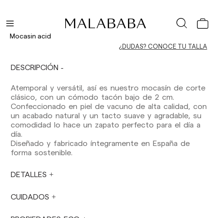
Los plazos de entrega son los siguientes:
Envíos nacionales:
España (península): 1-3 días laborables.
Mocasin acid
Excepto pre-orders.
¿DUDAS? CONOCE TU TALLA
Baleares: 2-5 días laborables. Excepto pre-
orders.
Canarias, Ceuta y Melilla: 7-10 días laborables.
DESCRIPCIÓN
Excepto pre-orders.
Atemporal y versátil, así es nuestro mocasín de corte
Envíos a Europa: 3-5 días laborables. Excepto
clásico, con un cómodo tacón bajo de 2 cm.
pre-orders.
Confeccionado en piel de vacuno de alta calidad, con
un acabado natural y un tacto suave y agradable, su
Envíos a USA: 5-7 días laborables
comodidad lo hace un zapato perfecto para el día a
día.
Envíos fuera de la Comunidad Europea: 10-13
Diseñado y fabricado íntegramente en España de
días laborables. Excepto pre-orders.
Por favor,
forma sostenible.
ten en cuenta que, si estás fuera de la Unión
Europea, deberás estar al tanto y hacerte
cargo de los impuestos de aduanas locales.
DETALLES
Los pedidos se preparan en el momento en
CUIDADOS
que el pago ha sido confirmado y en el
siguiente horario: Lunes a viernes de 9:00 a
16:00 h. Los pedidos realizados fuera de ese