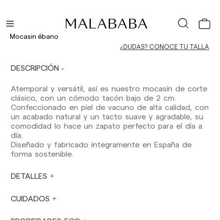
Los plazos de entrega son los siguientes:
Envíos nacionales:
España (península): 1-3 días laborables.
Mocasin ébano
Excepto pre-orders.
¿DUDAS? CONOCE TU TALLA
Baleares: 2-5 días laborables. Excepto pre-
orders.
Canarias, Ceuta y Melilla: 7-10 días laborables.
DESCRIPCIÓN
Excepto pre-orders.
Atemporal y versátil, así es nuestro mocasín de corte
Envíos a Europa: 3-5 días laborables. Excepto
clásico, con un cómodo tacón bajo de 2 cm.
pre-orders.
Confeccionado en piel de vacuno de alta calidad, con
un acabado natural y un tacto suave y agradable, su
Envíos a USA: 5-7 días laborables
comodidad lo hace un zapato perfecto para el día a
día.
Envíos fuera de la Comunidad Europea: 10-13
Diseñado y fabricado íntegramente en España de
días laborables. Excepto pre-orders.
Por favor,
forma sostenible.
ten en cuenta que, si estás fuera de la Unión
Europea, deberás estar al tanto y hacerte
cargo de los impuestos de aduanas locales.
DETALLES
Los pedidos se preparan en el momento en
CUIDADOS
que el pago ha sido confirmado y en el
siguiente horario: Lunes a viernes de 9:00 a
16:00 h. Los pedidos realizados fuera de ese