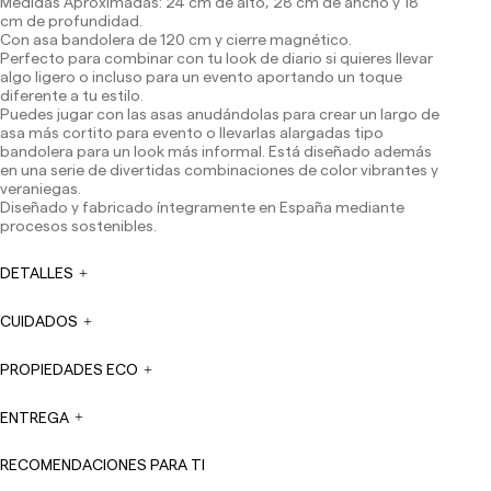
Medidas Aproximadas: 24 cm de alto, 28 cm de ancho y 18
España (península): 1-3 días laborables. Excepto pre-
cm de profundidad.
orders.
Con asa bandolera de 120 cm y cierre magnético.
Baleares: 2-5 días laborables. Excepto pre-orders.
Perfecto para combinar con tu look de diario si quieres llevar
Canarias, Ceuta y Melilla: 7-10 días laborables.
algo ligero o incluso para un evento aportando un toque
Excepto pre-orders.
diferente a tu estilo.
Envíos a Europa: 3-5 días laborables. Excepto pre-
Puedes jugar con las asas anudándolas para crear un largo de
orders.
asa más cortito para evento o llevarlas alargadas tipo
bandolera para un look más informal. Está diseñado además
Envíos a USA: 5-7 días laborables
en una serie de divertidas combinaciones de color vibrantes y
veraniegas.
Envíos fuera de la Comunidad Europea: 10-13 días
Diseñado y fabricado íntegramente en España mediante
laborables. Excepto pre-orders.
Por favor, ten en cuenta
procesos sostenibles.
que, si estás fuera de la Unión Europea, deberás estar al
tanto y hacerte cargo de los impuestos de aduanas
locales.
DETALLES
Los pedidos se preparan en el momento en que el pago
CUIDADOS
ha sido confirmado y en el siguiente horario: Lunes a
viernes de 9:00 a 16:00 h. Los pedidos realizados fuera
de ese horario se prepararán el día laborable siguiente.
PROPIEDADES ECO
No se realizan envíos sábados, domingos ni festivos.
En períodos vacacionales, los plazos de envío pueden
ENTREGA
verse afectados.
RECOMENDACIONES PARA TI