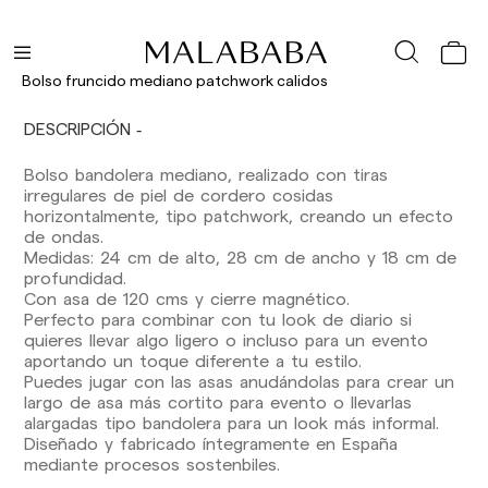
Los plazos de entrega son los siguientes:
Bolso fruncido mediano patchwork calidos
Envíos nacionales:
DESCRIPCIÓN
España (península): 1-3 días laborables.
Excepto pre-orders.
Bolso bandolera mediano, realizado con tiras
Baleares: 2-5 días laborables. Excepto pre-
irregulares de piel de cordero cosidas
orders.
horizontalmente, tipo patchwork, creando un efecto
Canarias, Ceuta y Melilla: 7-10 días laborables.
de ondas.
Excepto pre-orders.
Medidas: 24 cm de alto, 28 cm de ancho y 18 cm de
profundidad.
Envíos a Europa: 3-5 días laborables. Excepto
Con asa de 120 cms y cierre magnético.
pre-orders.
Perfecto para combinar con tu look de diario si
Envíos a USA: 5-7 días laborables
quieres llevar algo ligero o incluso para un evento
aportando un toque diferente a tu estilo.
Envíos fuera de la Comunidad Europea: 10-13
Puedes jugar con las asas anudándolas para crear un
días laborables. Excepto pre-orders.
Por favor,
largo de asa más cortito para evento o llevarlas
ten en cuenta que, si estás fuera de la Unión
alargadas tipo bandolera para un look más informal.
Europea, deberás estar al tanto y hacerte
Diseñado y fabricado íntegramente en España
cargo de los impuestos de aduanas locales.
mediante procesos sostenbiles.