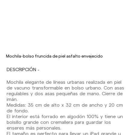
Mochila-bolso fruncida de piel asfalto envejecido
Los plazos de entrega son los siguientes:
Envíos nacionales:
DESCRIPCIÓN
España (península): 1-3 días laborables.
Mochila elegante de líneas urbanas realizada en piel
Excepto pre-orders.
de vacuno transformable en bolso urbano. Con asas
Baleares: 2-5 días laborables. Excepto pre-
regulables y dos asas pequeñas de mano. Cierre de
orders.
imán.
Canarias, Ceuta y Melilla: 7-10 días laborables.
Medidas: 35 cm de alto x 32 cm de ancho y 20 cm
Excepto pre-orders.
de fondo.
El interior está forrado en algodón 100% y tiene un
Envíos a Europa: 3-5 días laborables. Excepto
bolsillo grande con cremallera para guardar los
pre-orders.
enseres más personales.
Envíos a USA: 5-7 días laborables
El tamaño es perfecto para llevar un iPad grande u