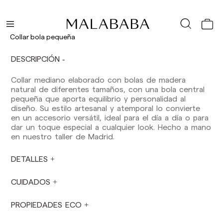
Baleares: 2-5 días laborables. Excepto pre-
orders.
Canarias, Ceuta y Melilla: 7-10 días laborables.
Excepto pre-orders.
Collar bola pequeña
Envíos a Europa: 3-5 días laborables. Excepto
DESCRIPCIÓN
pre-orders.
Envíos a USA: 5-7 días laborables
Collar mediano elaborado con bolas de madera
natural de diferentes tamaños, con una bola central
Envíos fuera de la Comunidad Europea: 10-13
pequeña que aporta equilibrio y personalidad al
días laborables. Excepto pre-orders.
Por favor,
diseño. Su estilo artesanal y atemporal lo convierte
ten en cuenta que, si estás fuera de la Unión
en un accesorio versátil, ideal para el día a día o para
Europea, deberás estar al tanto y hacerte
dar un toque especial a cualquier look. Hecho a mano
cargo de los impuestos de aduanas locales.
en nuestro taller de Madrid.
Los pedidos se preparan en el momento en
DETALLES
que el pago ha sido confirmado y en el
siguiente horario: Lunes a viernes de 9:00 a
16:00 h. Los pedidos realizados fuera de ese
CUIDADOS
horario se prepararán el día laborable siguiente.
No se realizan envíos sábados, domingos ni
PROPIEDADES ECO
festivos.