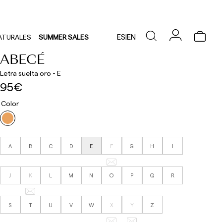
ES
|
EN
ATURALES
SUMMER SALES
ABECÉ
Letra suelta oro - E
95€
Color
A
B
C
D
E
F
G
H
I
J
K
L
M
N
O
P
Q
R
S
T
U
V
W
X
Y
Z