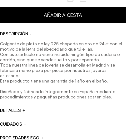
AÑADIR A CESTA
Los plazos de entrega son los siguientes:
Envíos nacionales:
España (península): 1-3 días laborables. Excepto pre-
DESCRIPCIÓN
orders.
Colgante de plata de ley 925 chapada en oro de 24kt con el
Baleares: 2-5 días laborables. Excepto pre-orders.
motivo de la letra del abecedario que tú elijas.
Canarias, Ceuta y Melilla: 7-10 días laborables.
Con este artículo no viene incluido ningún tipo de cadena o
Excepto pre-orders.
cordón, sino que se vende suelto y por separado.
Envíos a Europa: 3-5 días laborables. Excepto pre-
Toda nuestra línea de joyería se desarrolla en Madrid y se
orders.
fabrica a mano pieza por pieza por nuestros joyeros
artesanos.
Envíos a USA: 5-7 días laborables
Este producto tiene una garantía de 1 año en el baño.
Envíos fuera de la Comunidad Europea: 10-13 días
Diseñado y fabricado íntegramente en España mediante
laborables. Excepto pre-orders.
Por favor, ten en cuenta
procedimientos y pequeñas producciones sostenibles.
que, si estás fuera de la Unión Europea, deberás estar al
tanto y hacerte cargo de los impuestos de aduanas
locales.
DETALLES
Los pedidos se preparan en el momento en que el pago
CUIDADOS
ha sido confirmado y en el siguiente horario: Lunes a
viernes de 9:00 a 16:00 h. Los pedidos realizados fuera
de ese horario se prepararán el día laborable siguiente.
PROPIEDADES ECO