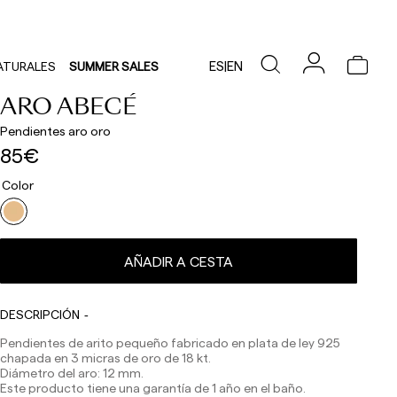
ES
|
EN
ATURALES
SUMMER SALES
ARO ABECÉ
Pendientes aro oro
85€
Color
Los plazos de entrega son los siguientes:
Envíos nacionales:
España (península): 1-3 días laborables. Excepto pre-
AÑADIR A CESTA
orders.
Baleares: 2-5 días laborables. Excepto pre-orders.
Canarias, Ceuta y Melilla: 7-10 días laborables.
Excepto pre-orders.
DESCRIPCIÓN
Envíos a Europa: 3-5 días laborables. Excepto pre-
Pendientes de arito pequeño fabricado en plata de ley 925
orders.
chapada en 3 micras de oro de 18 kt.
Diámetro del aro: 12 mm.
Envíos a USA: 5-7 días laborables
Este producto tiene una garantía de 1 año en el baño.