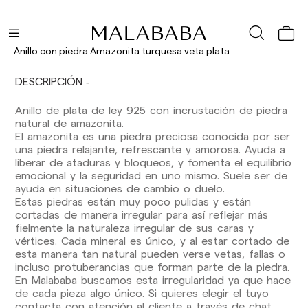
Anillo con piedra Amazonita turquesa veta plata
DESCRIPCIÓN
Anillo de plata de ley 925 con incrustación de piedra
natural de amazonita.
El amazonita es una piedra preciosa conocida por ser
una piedra relajante, refrescante y amorosa. Ayuda a
liberar de ataduras y bloqueos, y fomenta el equilibrio
emocional y la seguridad en uno mismo. Suele ser de
ayuda en situaciones de cambio o duelo.
Estas piedras están muy poco pulidas y están
cortadas de manera irregular para así reflejar más
fielmente la naturaleza irregular de sus caras y
vértices. Cada mineral es único, y al estar cortado de
esta manera tan natural pueden verse vetas, fallas o
incluso protuberancias que forman parte de la piedra.
En Malababa buscamos esta irregularidad ya que hace
de cada pieza algo único. Si quieres elegir el tuyo
Los plazos de entrega son los siguientes:
contacta con atención al cliente a través de chat,