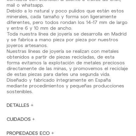
Envíos nacionales:
mail o whatsapp.
Debido a lo natural y poco pulidos que están estos
España (península): 1-3 días laborables.
minerales, cada tamaño y forma son ligeramente
Excepto pre-orders.
diferentes, pero todos rondan los 14-17 mm de largo
Baleares: 2-5 días laborables. Excepto pre-
y entre 6 y 10 mm de ancho.
orders.
Toda nuestra línea de joyería se desarrolla en Madrid
Canarias, Ceuta y Melilla: 7-10 días laborables.
y se fabrica a mano pieza por pieza por nuestros
Excepto pre-orders.
joyeros artesanos.
Nuestras líneas de joyería se realizan con metales
Envíos a Europa: 3-5 días laborables. Excepto
obtenidos a partir de piezas recicladas, de esta
pre-orders.
forma evitamos la explotación de metales preciosos
directamente de las minas, y promovemos el reciclaje
Envíos a USA: 5-7 días laborables
de estas piezas para darles una segunda vida.
Diseñado y fabricado íntegramente en España
Envíos fuera de la Comunidad Europea: 10-13
mediante procedimientos y pequeñas producciones
días laborables. Excepto pre-orders.
Por favor,
sostenibles.
ten en cuenta que, si estás fuera de la Unión
Europea, deberás estar al tanto y hacerte
cargo de los impuestos de aduanas locales.
DETALLES
Los pedidos se preparan en el momento en
CUIDADOS
que el pago ha sido confirmado y en el
siguiente horario: Lunes a viernes de 9:00 a
16:00 h. Los pedidos realizados fuera de ese
PROPIEDADES ECO