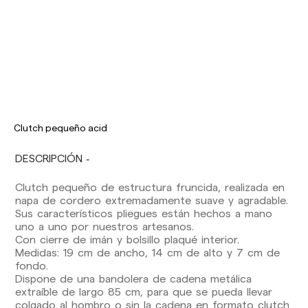
Los plazos de entrega son los siguientes:
Envíos nacionales:
España (península): 1-3 días laborables.
Excepto pre-orders.
Clutch pequeño acid
Baleares: 2-5 días laborables. Excepto pre-
orders.
DESCRIPCIÓN
Canarias, Ceuta y Melilla: 7-10 días laborables.
Excepto pre-orders.
Clutch pequeño de estructura fruncida, realizada en
Envíos a Europa: 3-5 días laborables. Excepto
napa de cordero extremadamente suave y agradable.
pre-orders.
Sus característicos pliegues están hechos a mano
uno a uno por nuestros artesanos.
Envíos a USA: 5-7 días laborables
Con cierre de imán y bolsillo plaqué interior.
Medidas: 19 cm de ancho, 14 cm de alto y 7 cm de
Envíos fuera de la Comunidad Europea: 10-13
fondo.
días laborables. Excepto pre-orders.
Por favor,
Dispone de una bandolera de cadena metálica
ten en cuenta que, si estás fuera de la Unión
extraíble de largo 85 cm, para que se pueda llevar
Europea, deberás estar al tanto y hacerte
colgado al hombro o sin la cadena en formato clutch