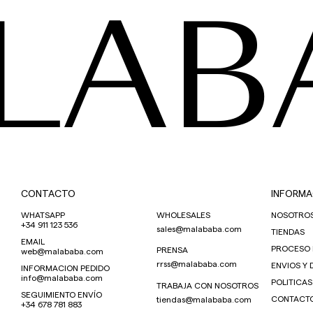
LAB
CONTACTO
INFORMA
WHATSAPP
WHOLESALES
NOSOTRO
+34 911 123 536
sales@malababa.com
TIENDAS
EMAIL
PROCESO
PRENSA
web@malababa.com
rrss@malababa.com
ENVIOS Y
INFORMACION PEDIDO
info@malababa.com
POLITICAS
TRABAJA CON NOSOTROS
SEGUIMIENTO ENVÍO
CONTACT
tiendas@malababa.com
+34 678 781 883