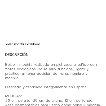
Los plazos de entrega son los siguientes:
Envíos nacionales:
Bolso mochila oxblood
España (península): 1-3 días laborables.
DESCRIPCIÓN
Excepto pre-orders.
Baleares: 2-5 días laborables. Excepto pre-
Bolso - mochila realizado en piel vacuno teñido con
orders.
tintes ecológicos. Bolso muy funcional, ligero y
Canarias, Ceuta y Melilla: 7-10 días laborables.
práctico, al tener posición de mano, hombro y
Excepto pre-orders.
mochila.
Envíos a Europa: 3-5 días laborables. Excepto
Diseñado y fabricado íntegramente en España.
pre-orders.
Envíos a USA: 5-7 días laborables
MEDIDAS:
36 cm de alto, 38 cm de ancho, 12 cm de fondo.
Envíos fuera de la Comunidad Europea: 10-13
Asas desmontables para usarlo como bolso y mochila.