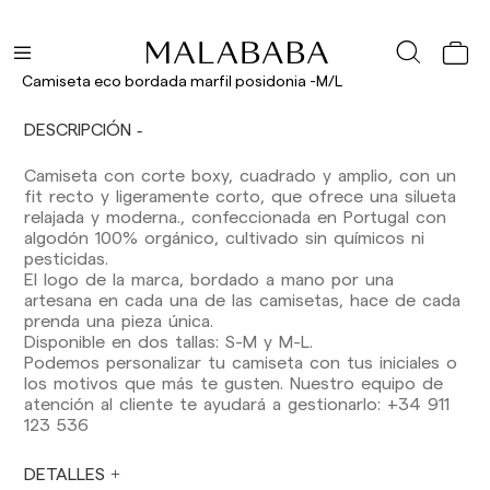
Camiseta eco bordada marfil posidonia -M/L
Los plazos de entrega son los siguientes:
Envíos nacionales:
DESCRIPCIÓN
España (península): 1-3 días laborables.
Excepto pre-orders.
Camiseta con corte boxy, cuadrado y amplio, con un
Baleares: 2-5 días laborables. Excepto pre-
fit recto y ligeramente corto, que ofrece una silueta
orders.
relajada y moderna., confeccionada en Portugal con
Canarias, Ceuta y Melilla: 7-10 días laborables.
algodón 100% orgánico, cultivado sin químicos ni
Excepto pre-orders.
pesticidas.
El logo de la marca, bordado a mano por una
Envíos a Europa: 3-5 días laborables. Excepto
artesana en cada una de las camisetas, hace de cada
pre-orders.
prenda una pieza única.
Disponible en dos tallas: S-M y M-L.
Envíos a USA: 5-7 días laborables
Podemos personalizar tu camiseta con tus iniciales o
los motivos que más te gusten. Nuestro equipo de
Envíos fuera de la Comunidad Europea: 10-13
atención al cliente te ayudará a gestionarlo: +34 911
días laborables. Excepto pre-orders.
Por favor,
123 536
ten en cuenta que, si estás fuera de la Unión
Europea, deberás estar al tanto y hacerte
cargo de los impuestos de aduanas locales.
DETALLES