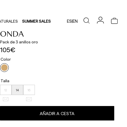
ES
|
EN
ATURALES
SUMMER SALES
ONDA
Pack de 3 anillos oro
105€
Color
Talla
12
14
16
AÑADIR A CESTA