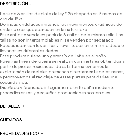
DESCRIPCIÓN
Pack de 3 anillos de plata de ley 925 chapada en 3 micras de
oro de 18kt.
De líneas onduladas imitando los movimientos orgánicos de
Los plazos de entrega son los siguientes:
ondas u olas que aparecen en la naturaleza.
Envíos nacionales:
Este anillo se vende en pack de 3 anillos de la misma talla. Las
tallas no son intercambiables ni se venden por separado.
España (península): 1-3 días laborables. Excepto pre-
Puedes jugar con los anillos y llevar todos en el mismo dedo o
orders.
llevarlos en diferentes dedos.
Baleares: 2-5 días laborables. Excepto pre-orders.
Este producto tiene una garantía de 1 año en el baño.
Canarias, Ceuta y Melilla: 7-10 días laborables.
Nuestras líneas de joyería se realizan con metales obtenidos a
Excepto pre-orders.
partir de piezas recicladas, de esta forma evitamos la
explotación de metales preciosos directamente de las minas,
Envíos a Europa: 3-5 días laborables. Excepto pre-
y promovemos el reciclaje de estas piezas para darles una
orders.
segunda vida.
Diseñado y fabricado íntegramente en España mediante
Envíos a USA: 5-7 días laborables
procedimientos y pequeñas producciones sostenibles.
Envíos fuera de la Comunidad Europea: 10-13 días
laborables. Excepto pre-orders.
Por favor, ten en cuenta
DETALLES
que, si estás fuera de la Unión Europea, deberás estar al
tanto y hacerte cargo de los impuestos de aduanas
locales.
CUIDADOS
Los pedidos se preparan en el momento en que el pago
PROPIEDADES ECO
ha sido confirmado y en el siguiente horario: Lunes a