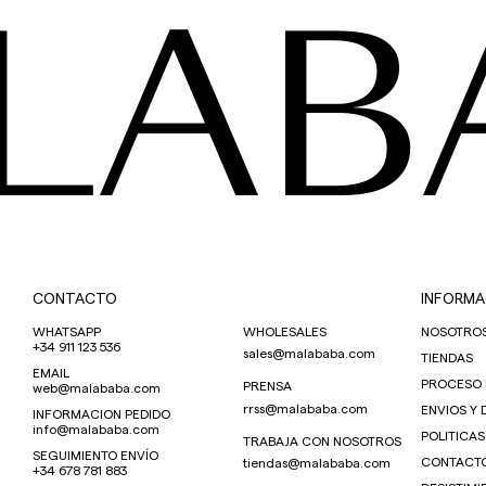
LAB
CONTACTO
INFORMA
WHATSAPP
WHOLESALES
NOSOTRO
+34 911 123 536
sales@malababa.com
TIENDAS
EMAIL
PROCESO
PRENSA
web@malababa.com
rrss@malababa.com
ENVIOS Y
INFORMACION PEDIDO
info@malababa.com
POLITICAS
TRABAJA CON NOSOTROS
SEGUIMIENTO ENVÍO
CONTACT
tiendas@malababa.com
+34 678 781 883