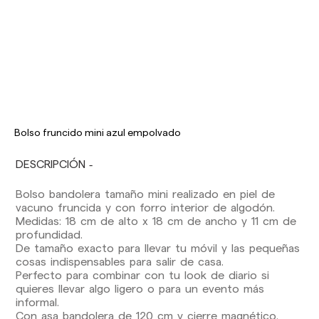
Los plazos de entrega son los siguientes:
Envíos nacionales:
Bolso fruncido mini azul empolvado
España (península): 1-3 días laborables.
Excepto pre-orders.
DESCRIPCIÓN
Baleares: 2-5 días laborables. Excepto pre-
orders.
Bolso bandolera tamaño mini realizado en piel de
Canarias, Ceuta y Melilla: 7-10 días laborables.
vacuno fruncida y con forro interior de algodón.
Excepto pre-orders.
Medidas: 18 cm de alto x 18 cm de ancho y 11 cm de
profundidad.
Envíos a Europa: 3-5 días laborables. Excepto
De tamaño exacto para llevar tu móvil y las pequeñas
pre-orders.
cosas indispensables para salir de casa.
Envíos a USA: 5-7 días laborables
Perfecto para combinar con tu look de diario si
quieres llevar algo ligero o para un evento más
Envíos fuera de la Comunidad Europea: 10-13
informal.
días laborables. Excepto pre-orders.
Por favor,
Con asa bandolera de 120 cm y cierre magnético.