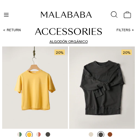
ACCESSORIES
RETURN
FILTERS
ALGODÓN ORGÁNICO
20
%
20
%