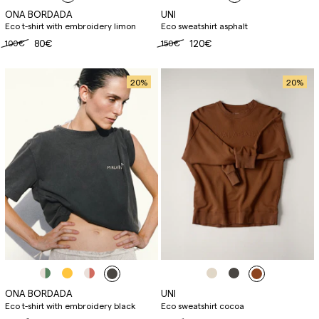
ONA BORDADA
UNI
Eco t-shirt with embroidery limon
Eco sweatshirt asphalt
100€
80€
150€
120€
20
%
20
%
ONA BORDADA
UNI
Eco t-shirt with embroidery black
Eco sweatshirt cocoa