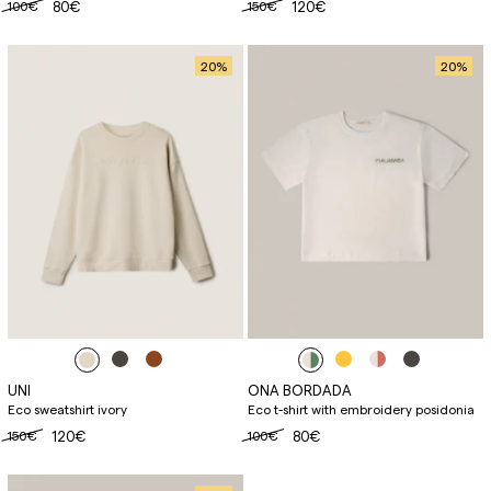
100€
80€
150€
120€
20
%
20
%
UNI
ONA BORDADA
Eco sweatshirt ivory
Eco t-shirt with embroidery posidonia
150€
120€
100€
80€